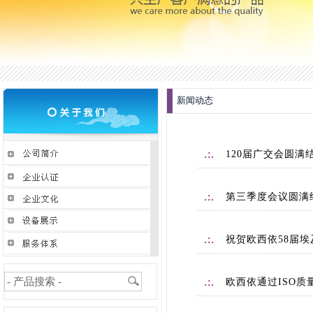
新闻动态
.:.
120届广交会圆满
.:.
第三季度会议圆满
.:.
祝贺欧西依58届
.:.
欧西依通过ISO质