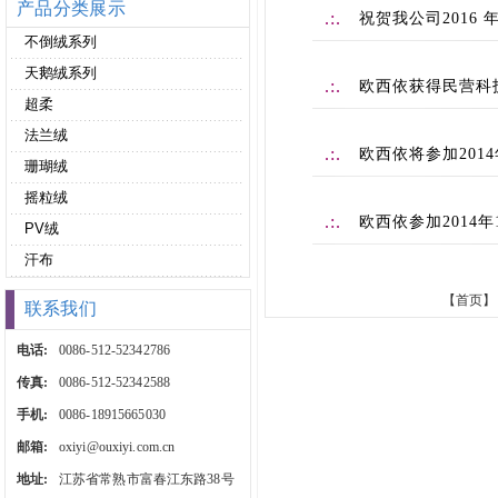
产品分类展示
.:.
祝贺我公司2016
不倒绒系列
天鹅绒系列
.:.
欧西依获得民营科
超柔
法兰绒
.:.
欧西依将参加2014
珊瑚绒
摇粒绒
.:.
欧西依参加2014
PV绒
汗布
【首页】
联系我们
电话:
0086-512-52342786
传真:
0086-512-52342588
手机:
0086-18915665030
邮箱:
oxiyi@ouxiyi.com.cn
地址:
江苏省常熟市富春江东路38号